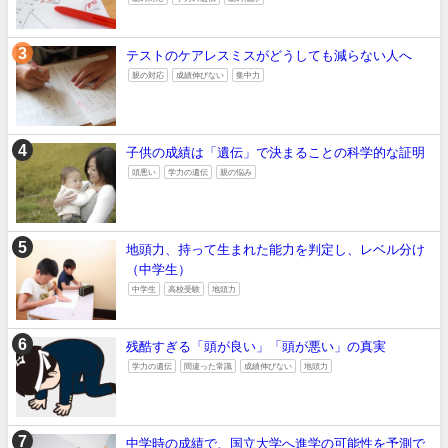
テストのケアレスミスがどうしても減らない人へ
親の対応
成績伸びない
集中力
子供の成績は「遺伝」で決まることの科学的な証明
頭悪い
学力の遺伝
親の悩み
地頭力、持って生まれた能力を判定し、レベル分け
（中学生）
中学生
高校受験
地頭力
残酷すぎる「頭が良い」「頭が悪い」の真実
学力の遺伝
間違った常識
成績伸びない
地頭力
中学時の成績で、国立大学へ進学の可能性を予測で