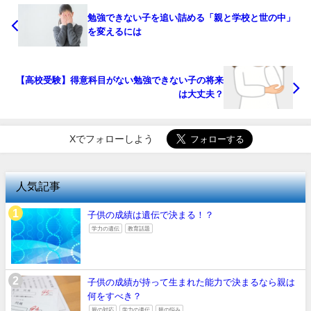
勉強できない子を追い詰める「親と学校と世の中」
を変えるには
【高校受験】得意科目がない勉強できない子の将来
は大丈夫？
Xでフォローしよう
人気記事
子供の成績は遺伝で決まる！？
学力の遺伝
教育話題
子供の成績が持って生まれた能力で決まるなら親は
何をすべき？
親の対応
学力の遺伝
親の悩み