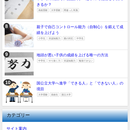
きるか？
高校受験
大学受験
間違った常識
親子で自己コントロール能力（自制心）を鍛えて成
績を上げよう
小学生
非認知能力
親の対応
中学生
地頭が悪い子供の成績を上げる唯一の方法
中学生
やり抜く力
非認知能力
勉強できない
国公立大学へ進学「できる人」と「できない人」の
境目
大学受験
高校生
国立大学
カテゴリー
サイト案内