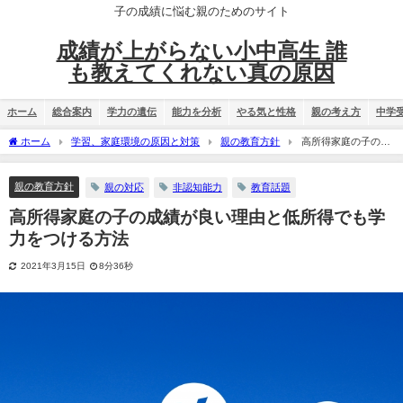
子の成績に悩む親のためのサイト
成績が上がらない小中高生 誰
も教えてくれない真の原因
ホーム
総合案内
学力の遺伝
能力を分析
やる気と性格
親の考え方
中学
ホーム
学習、家庭環境の原因と対策
親の教育方針
高所得家庭の子の成
績が良い理由と低所得でも学力をつける方法
親の教育方針
親の対応
非認知能力
教育話題
高所得家庭の子の成績が良い理由と低所得でも学
力をつける方法
2021年3月15日
8分36秒