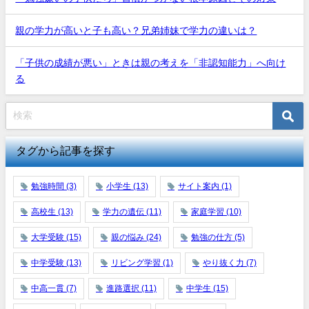
親の学力が高いと子も高い？兄弟姉妹で学力の違いは？
「子供の成績が悪い」ときは親の考えを「非認知能力」へ向け
る
タグから記事を探す
勉強時間
(3)
小学生
(13)
サイト案内
(1)
高校生
(13)
学力の遺伝
(11)
家庭学習
(10)
大学受験
(15)
親の悩み
(24)
勉強の仕方
(5)
中学受験
(13)
リビング学習
(1)
やり抜く力
(7)
中高一貫
(7)
進路選択
(11)
中学生
(15)