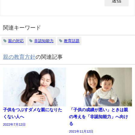
関連キーワード
親の対応
非認知能力
教育話題
親の教育方針
の関連記事
子供をつぶすダメな親になりた
「子供の成績が悪い」ときは親
くない人へ
の考えを「非認知能力」へ向け
る
2022年7月12日
2021年11月12日