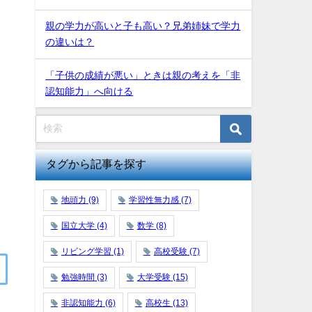
親の学力が高いと子も高い？兄弟姉妹で学力
の違いは？
「子供の成績が悪い」ときは親の考えを「非
認知能力」へ向ける
タグから記事を探す
地頭力
(9)
学習性無力感
(7)
国立大学
(4)
数学
(8)
リビング学習
(1)
高校受験
(7)
勉強時間
(3)
大学受験
(15)
非認知能力
(6)
高校生
(13)