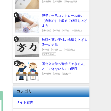
高校受験
大学受験
間違った常識
親子で自己コントロール能力
（自制心）を鍛えて成績を上げ
よう
親の対応
中学生
小学生
非認知能力
地頭が悪い子供の成績を上げる
唯一の方法
中学生
やり抜く力
非認知能力
勉強できない
国公立大学へ進学「できる人」
と「できない人」の境目
大学受験
高校生
国立大学
カテゴリー
サイト案内