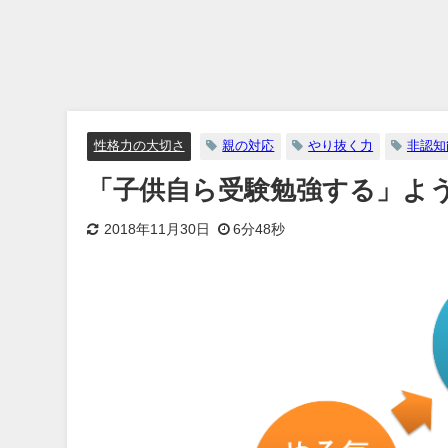
性格力の大切さ
親の対応
やり抜く力
非認知
「子供自ら受験勉強する」よ
2018年11月30日
6分48秒