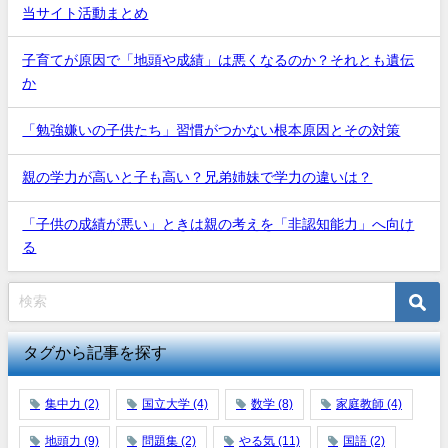
当サイト活動まとめ
子育てが原因で「地頭や成績」は悪くなるのか？それとも遺伝
か
「勉強嫌いの子供たち」習慣がつかない根本原因とその対策
親の学力が高いと子も高い？兄弟姉妹で学力の違いは？
「子供の成績が悪い」ときは親の考えを「非認知能力」へ向け
る
タグから記事を探す
集中力
(2)
国立大学
(4)
数学
(8)
家庭教師
(4)
地頭力
(9)
問題集
(2)
やる気
(11)
国語
(2)