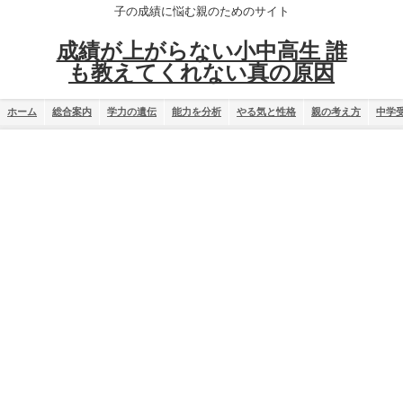
子の成績に悩む親のためのサイト
成績が上がらない小中高生 誰
も教えてくれない真の原因
ホーム
総合案内
学力の遺伝
能力を分析
やる気と性格
親の考え方
中学