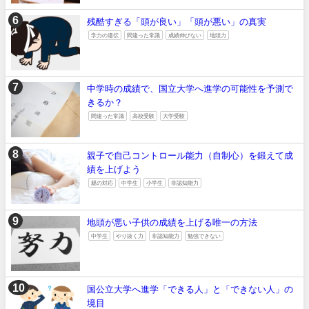
残酷すぎる「頭が良い」「頭が悪い」の真実
学力の遺伝
間違った常識
成績伸びない
地頭力
中学時の成績で、国立大学へ進学の可能性を予測で
きるか？
間違った常識
高校受験
大学受験
親子で自己コントロール能力（自制心）を鍛えて成
績を上げよう
親の対応
中学生
小学生
非認知能力
地頭が悪い子供の成績を上げる唯一の方法
中学生
やり抜く力
非認知能力
勉強できない
国公立大学へ進学「できる人」と「できない人」の
境目