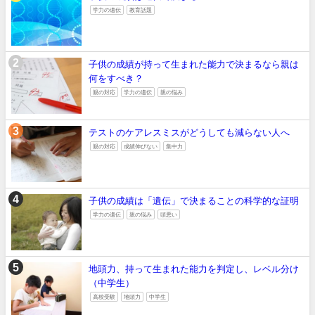
学力の遺伝
教育話題
子供の成績が持って生まれた能力で決まるなら親は
何をすべき？
親の対応
学力の遺伝
親の悩み
テストのケアレスミスがどうしても減らない人へ
親の対応
成績伸びない
集中力
子供の成績は「遺伝」で決まることの科学的な証明
学力の遺伝
親の悩み
頭悪い
地頭力、持って生まれた能力を判定し、レベル分け
（中学生）
高校受験
地頭力
中学生