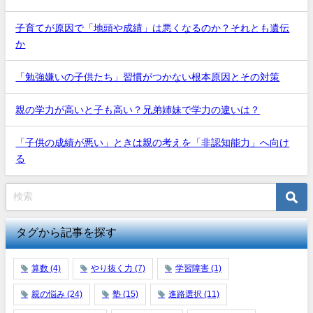
子育てが原因で「地頭や成績」は悪くなるのか？それとも遺伝
か
「勉強嫌いの子供たち」習慣がつかない根本原因とその対策
親の学力が高いと子も高い？兄弟姉妹で学力の違いは？
「子供の成績が悪い」ときは親の考えを「非認知能力」へ向け
る
タグから記事を探す
算数
(4)
やり抜く力
(7)
学習障害
(1)
親の悩み
(24)
塾
(15)
進路選択
(11)