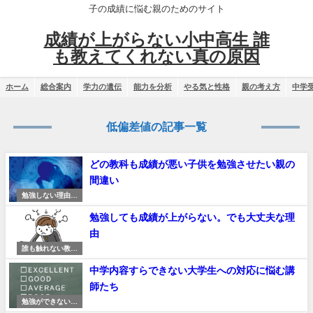
子の成績に悩む親のためのサイト
成績が上がらない小中高生 誰
も教えてくれない真の原因
ホーム
総合案内
学力の遺伝
能力を分析
やる気と性格
親の考え方
中学
低偏差値の記事一覧
どの教科も成績が悪い子供を勉強させたい親の
間違い
勉強しない理由と
対策
勉強しても成績が上がらない。でも大丈夫な理
由
誰も触れない教育
現場の真実
中学内容すらできない大学生への対応に悩む講
師たち
勉強ができない子
供たち