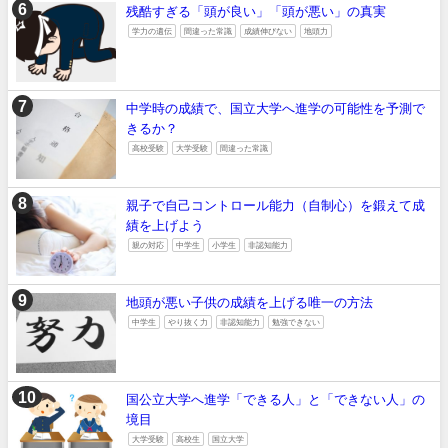
残酷すぎる「頭が良い」「頭が悪い」の真実
学力の遺伝
間違った常識
成績伸びない
地頭力
中学時の成績で、国立大学へ進学の可能性を予測で
きるか？
高校受験
大学受験
間違った常識
親子で自己コントロール能力（自制心）を鍛えて成
績を上げよう
親の対応
中学生
小学生
非認知能力
地頭が悪い子供の成績を上げる唯一の方法
中学生
やり抜く力
非認知能力
勉強できない
国公立大学へ進学「できる人」と「できない人」の
境目
大学受験
高校生
国立大学