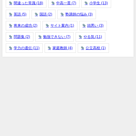
間違った常識
(18)
中高一貫
(7)
小学生
(13)
英語
(5)
国語
(2)
塾講師の悩み
(3)
将来の成功
(2)
サイト案内
(1)
頭悪い
(3)
問題集
(2)
勉強できない
(7)
やる気
(11)
学力の遺伝
(11)
家庭教師
(4)
公立高校
(1)
ホーム
総合案内
学力の遺伝
能力を分析
やる気と性格
親の考え方
中学受験の悩み
Buy Adspace
算数と数学
Hide Ads for Premium Members
塾講師の本音
教育の真実
成績が上がらない小中高生 誰も教えてくれない真の原因 All Rights Reserved.