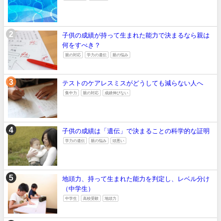
子供の成績が持って生まれた能力で決まるなら親は
何をすべき？
親の対応
学力の遺伝
親の悩み
テストのケアレスミスがどうしても減らない人へ
集中力
親の対応
成績伸びない
子供の成績は「遺伝」で決まることの科学的な証明
学力の遺伝
親の悩み
頭悪い
地頭力、持って生まれた能力を判定し、レベル分け
（中学生）
中学生
高校受験
地頭力