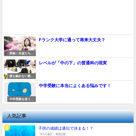
Fランク大学に通って将来大丈夫？
実録！生徒たちの
軌跡
レベルが「中の下」の普通科の現実
誰も触れない教育
現場の真実
中学受験に本当によくある悩みです！
中学受験を迷う親
たちへ
人気記事
子供の成績は遺伝で決まる！？
学力の遺伝
教育話題