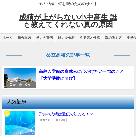
子の成績に悩む親のためのサイト
成績が上がらない小中高生 誰
も教えてくれない真の原因
ホーム
総合案内
学力の遺伝
能力を分析
やる気と性格
親の考え方
中学
公立高校の記事一覧
高校入学前の春休みに心がけたい三つのこと
【大学受験に向け】
公立中学、公立高
校
人気記事
子供の成績は遺伝で決まる！？
学力の遺伝
教育話題