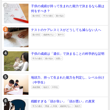
子供の成績が持って生まれた能力で決まるなら親は
何をすべき？
親の対応
学力の遺伝
親の悩み
テストのケアレスミスがどうしても減らない人へ
親の対応
成績伸びない
集中力
子供の成績は「遺伝」で決まることの科学的な証明
学力の遺伝
親の悩み
頭悪い
地頭力、持って生まれた能力を判定し、レベル分け
（中学生）
高校受験
地頭力
中学生
残酷すぎる「頭が良い」「頭が悪い」の真実
学力の遺伝
間違った常識
成績伸びない
地頭力