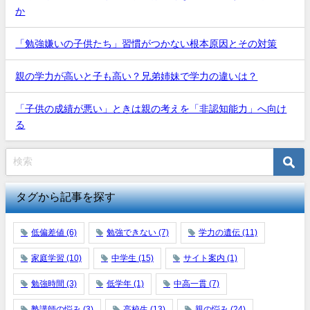
か
「勉強嫌いの子供たち」習慣がつかない根本原因とその対策
親の学力が高いと子も高い？兄弟姉妹で学力の違いは？
「子供の成績が悪い」ときは親の考えを「非認知能力」へ向け
る
タグから記事を探す
低偏差値
(6)
勉強できない
(7)
学力の遺伝
(11)
家庭学習
(10)
中学生
(15)
サイト案内
(1)
勉強時間
(3)
低学年
(1)
中高一貫
(7)
塾講師の悩み
(3)
高校生
(13)
親の悩み
(24)