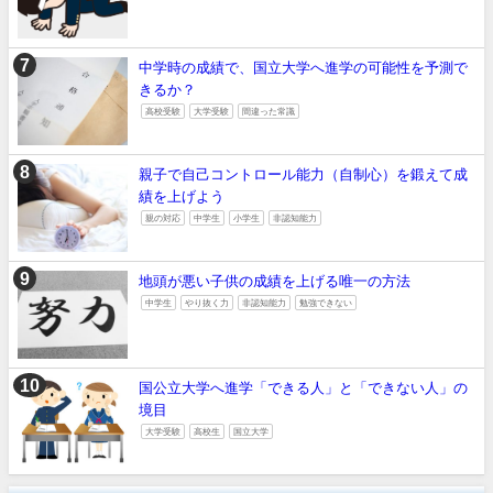
中学時の成績で、国立大学へ進学の可能性を予測で
きるか？
高校受験
大学受験
間違った常識
親子で自己コントロール能力（自制心）を鍛えて成
績を上げよう
親の対応
中学生
小学生
非認知能力
地頭が悪い子供の成績を上げる唯一の方法
中学生
やり抜く力
非認知能力
勉強できない
国公立大学へ進学「できる人」と「できない人」の
境目
大学受験
高校生
国立大学