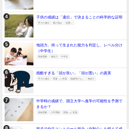
子供の成績は「遺伝」で決まることの科学的な証明
学力の遺伝
親の悩み
頭悪い
地頭力、持って生まれた能力を判定し、レベル分け
（中学生）
高校受験
地頭力
中学生
残酷すぎる「頭が良い」「頭が悪い」の真実
学力の遺伝
間違った常識
成績伸びない
地頭力
中学時の成績で、国立大学へ進学の可能性を予測で
きるか？
高校受験
大学受験
間違った常識
親子で自己コントロール能力（自制心）を鍛えて成