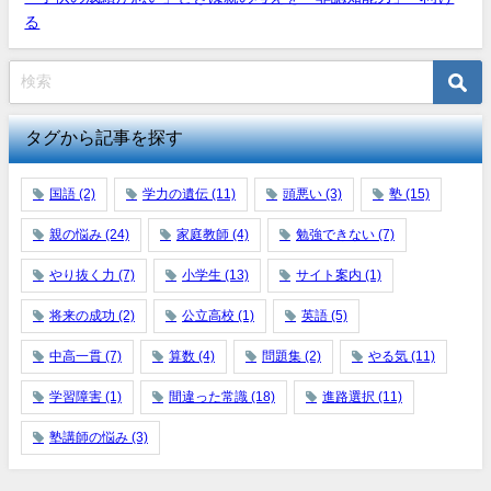
る
タグから記事を探す
国語
(2)
学力の遺伝
(11)
頭悪い
(3)
塾
(15)
親の悩み
(24)
家庭教師
(4)
勉強できない
(7)
やり抜く力
(7)
小学生
(13)
サイト案内
(1)
将来の成功
(2)
公立高校
(1)
英語
(5)
中高一貫
(7)
算数
(4)
問題集
(2)
やる気
(11)
学習障害
(1)
間違った常識
(18)
進路選択
(11)
塾講師の悩み
(3)