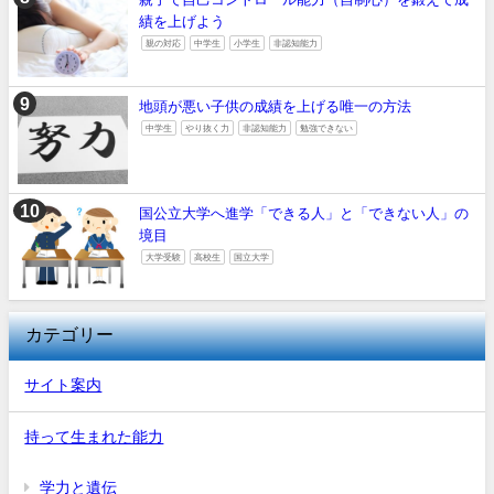
績を上げよう
親の対応
中学生
小学生
非認知能力
地頭が悪い子供の成績を上げる唯一の方法
中学生
やり抜く力
非認知能力
勉強できない
国公立大学へ進学「できる人」と「できない人」の
境目
大学受験
高校生
国立大学
カテゴリー
サイト案内
持って生まれた能力
学力と遺伝