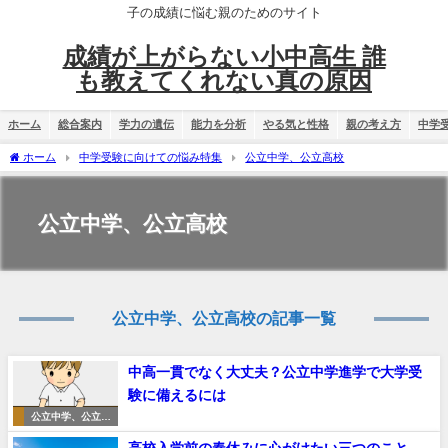
子の成績に悩む親のためのサイト
成績が上がらない小中高生 誰
も教えてくれない真の原因
ホーム
総合案内
学力の遺伝
能力を分析
やる気と性格
親の考え方
中学
ホーム
中学受験に向けての悩み特集
公立中学、公立高校
公立中学、公立高校
公立中学、公立高校の記事一覧
中高一貫でなく大丈夫？公立中学進学で大学受
験に備えるには
公立中学、公立高
校
高校入学前の春休みに心がけたい三つのこと