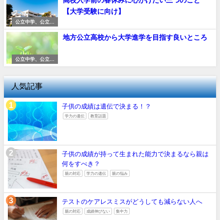
【大学受験に向け】
公立中学、公立高
校
地方公立高校から大学進学を目指す良いところ
公立中学、公立高
校
人気記事
子供の成績は遺伝で決まる！？
学力の遺伝
教育話題
子供の成績が持って生まれた能力で決まるなら親は
何をすべき？
親の対応
学力の遺伝
親の悩み
テストのケアレスミスがどうしても減らない人へ
親の対応
成績伸びない
集中力